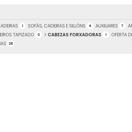
CADEIRAS
SOFÁS, CADEIRAS E SILLÓNS
AUXILIARES
A
1
4
7
EIROS TAPIZADO
CABEZAS FORXADORAS
OFERTA 
0
1
IAS
28