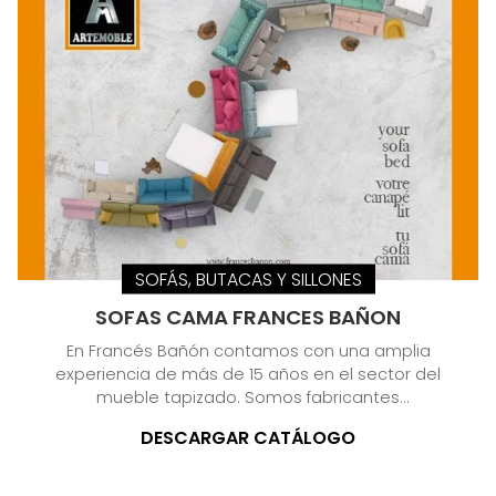
comprenden sustancias prohibidas y
reglamentadas por la ley, product...
SOFÁS, BUTACAS Y SILLONES
SOFAS CAMA FRANCES BAÑON
En Francés Bañón contamos con una amplia
experiencia de más de 15 años en el sector del
mueble tapizado. Somos fabricantes
especializados en sofás cama, con una gran gama
DESCARGAR CATÁLOGO
de productos diseñados y pensados para
complacerte, obteniendo el mejor confort con
nuestras piezas y con la mejor solución de espacio