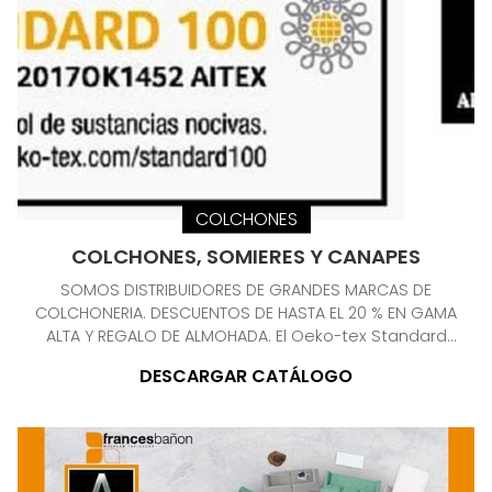
COLCHONES
COLCHONES, SOMIERES Y CANAPES
SOMOS DISTRIBUIDORES DE GRANDES MARCAS DE
COLCHONERIA. DESCUENTOS DE HASTA EL 20 % EN GAMA
ALTA Y REGALO DE ALMOHADA. El Oeko-tex Standard
100 es la etiqueta ecológica líder mundial para
DESCARGAR CATÁLOGO
artículos textiles libres de sustancias nocivas. La
norma Oeko-Tex Standard 100 es un sistema de
ensayos y certificación unificado a escala mundial,
para productos textiles en todas las etapas del
proceso. Los análisis de sustancias tóxicas