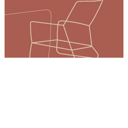
SOFÁS, BUTACAS Y SILLONES
Sofas y butacas Navarro
TapiceríasNavarro: 60 añosde
innovación,compromisoy excelencia.
DESCARGAR CATÁLOGO